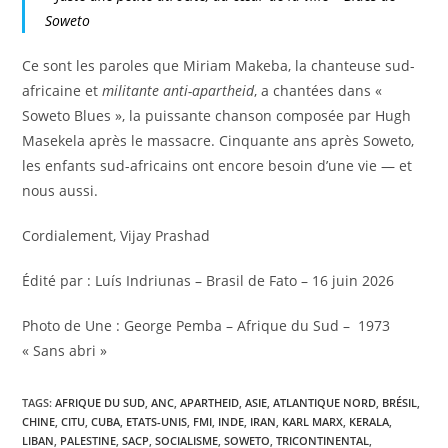
Soweto
Ce sont les paroles que Miriam Makeba, la chanteuse sud-
africaine et
militante anti-apartheid
, a chantées dans «
Soweto Blues », la puissante chanson composée par Hugh
Masekela après le massacre. Cinquante ans après Soweto,
les enfants sud-africains ont encore besoin d’une vie — et
nous aussi.
Cordialement, Vijay Prashad
Édité par : Luís Indriunas – Brasil de Fato – 16 juin 2026
Photo de Une : George Pemba – Afrique du Sud – 1973
« Sans abri »
TAGS
:
AFRIQUE DU SUD
,
ANC
,
APARTHEID
,
ASIE
,
ATLANTIQUE NORD
,
BRÉSIL
,
CHINE
,
CITU
,
CUBA
,
ETATS-UNIS
,
FMI
,
INDE
,
IRAN
,
KARL MARX
,
KERALA
,
LIBAN
,
PALESTINE
,
SACP
,
SOCIALISME
,
SOWETO
,
TRICONTINENTAL
,