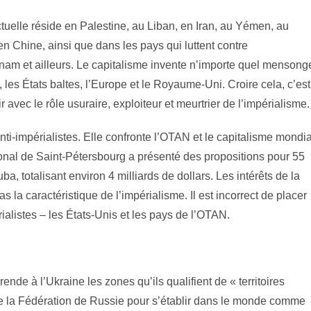
ctuelle réside en Palestine, au Liban, en Iran, au Yémen, au
 Chine, ainsi que dans les pays qui luttent contre
tnam et ailleurs. Le capitalisme invente n’importe quel mensong
 les États baltes, l’Europe et le Royaume-Uni. Croire cela, c’est
r avec le rôle usuraire, exploiteur et meurtrier de l’impérialisme.
 anti-impérialistes. Elle confronte l’OTAN et le capitalisme mondia
onal de Saint-Pétersbourg a présenté des propositions pour 55
ba, totalisant environ 4 milliards de dollars. Les intérêts de la
 la caractéristique de l’impérialisme. Il est incorrect de placer
alistes – les États-Unis et les pays de l’OTAN.
nde à l’Ukraine les zones qu’ils qualifient de « territoires
de la Fédération de Russie pour s’établir dans le monde comme