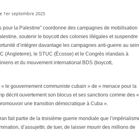
 le 1er septembre 2025
es pour la Palestine” coordonne des campagnes de mobilisation
lestine, soutenir le boycott des colonies illégales et suspendre
rtunité d’intégrer davantage les campagnes anti-guerre au sein
(Angleterre), le STUC (Écosse) et le Congrès irlandais à
tiniens et du mouvement international BDS (boycott,
ent « le gouvernement communiste cubain » de « menace pour la
ump décrit ouvertement son blocus et ses sanctions comme des «
promouvoir une transition démocratique à Cuba ».
Iran fait partie de la troisième guerre mondiale que l’impérialism
ination, d’assujettir, de tuer, de laisser mourir des millions de