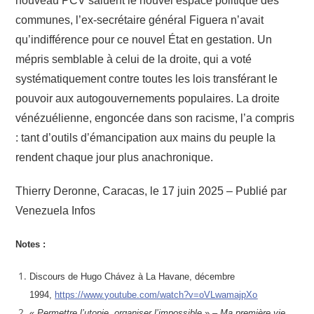
nouveau PCV saluent le nouvel espace politique des
communes, l’ex-secrétaire général Figuera n’avait
qu’indifférence pour ce nouvel État en gestation. Un
mépris semblable à celui de la droite, qui a voté
systématiquement contre toutes les lois transférant le
pouvoir aux autogouvernements populaires. La droite
vénézuélienne, engoncée dans son racisme, l’a compris
: tant d’outils d’émancipation aux mains du peuple la
rendent chaque jour plus anachronique.
Thierry Deronne, Caracas, le 17 juin 2025 – Publié par
Venezuela Infos
Notes :
Discours de Hugo Chávez à La Havane, décembre
1994,
https://www.youtube.com/watch?v=oVLwamajpXo
«
Permettre l’utopie, organiser l’impossible
» –
Ma première vie,