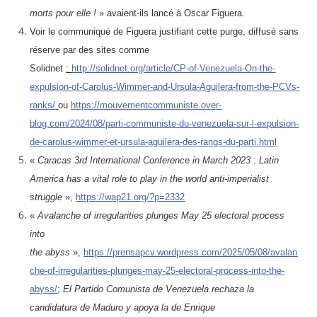
morts pour elle !
» avaient-ils lancé à Oscar Figuera.
Voir le communiqué de Figuera justifiant cette purge, diffusé sans
réserve par des sites comme
Solidnet
:
http://solidnet.org/article/CP-of-Venezuela-On-the-
expulsion-of-Carolus-Wimmer-and-Ursula-Aguilera-from-the-PCVs-
ranks/
ou
https://mouvementcommuniste.over-
blog.com/2024/08/parti-communiste-du-venezuela-sur-l-expulsion-
de-carolus-wimmer-et-ursula-aguilera-des-rangs-du-parti.html
«
Caracas 3rd International Conference in March 2023
:
Latin
America has a vital role to play in the world anti-imperialist
struggle
»,
https://wap21.org/?p=2332
«
Avalanche of irregularities plunges May 25 electoral process
into
the abyss
»,
https://prensapcv.wordpress.com/2025/05/08/avalan
che-of-irregularities-plunges-may-25-electoral-process-into-the-
abyss/
;
El Partido Comunista de Venezuela rechaza la
candidatura de Maduro y apoya la de Enrique