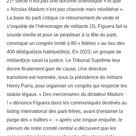
21ᵉ siècle n’est pas une doctrine scientifique
» et que
«
Nicolas Maduro n’est pas chaviste mais néolibéral
».
La base du parti critique ce retournement de veste et
s’inquiète de l’hémorragie de militants (3). Figuera fait la
sourde oreille et pour se perpétuer à la tête du parti,
convoque un congrès limité à 80 « fidèles » au lieu des
400 délégué(e)s habituel(le)s. En 2023, un groupe de
militant(e)s saisit la justice. Le Tribunal Suprême leur
donne finalement gain de cause. Une direction
transitoire est nommée, sous la présidence du militant
Henry Parra, pour organiser un congrès qui respecte les
statuts légaux. «
Des mercenaires du dictateur Maduro
!
» dénonce Figuera dans les communiqués destinés au
listing international des parti-frères, avant d’entamer la
purge des « traîtres » : «
après une longue enquête, le
plenum de notre comité central a découvert que les