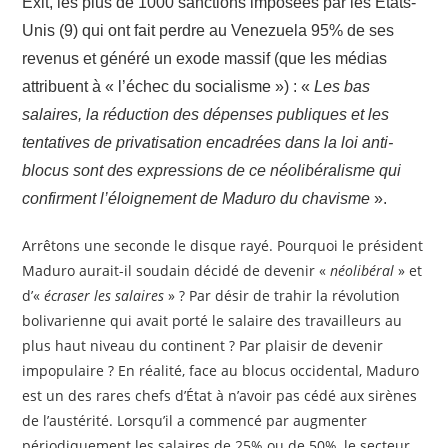
Exit, les plus de 1000 sanctions imposées par les États-
Unis (9) qui ont fait perdre au Venezuela 95% de ses
revenus et généré un exode massif (que les médias
attribuent à « l’échec du socialisme ») : «
Les bas
salaires, la réduction des dépenses publiques et les
tentatives de privatisation encadrées dans la loi anti-
blocus sont des expressions de ce néolibéralisme qui
confirment l’éloignement de Maduro du chavisme
».
Arrêtons une seconde le disque rayé. Pourquoi le président
Maduro aurait-il soudain décidé de devenir «
néolibéral
» et
d’«
écraser les salaires
» ? Par désir de trahir la révolution
bolivarienne qui avait porté le salaire des travailleurs au
plus haut niveau du continent ? Par plaisir de devenir
impopulaire ? En réalité, face au blocus occidental, Maduro
est un des rares chefs d’État à n’avoir pas cédé aux sirènes
de l’austérité. Lorsqu’il a commencé par augmenter
périodiquement les salaires de 25% ou de 50%, le secteur