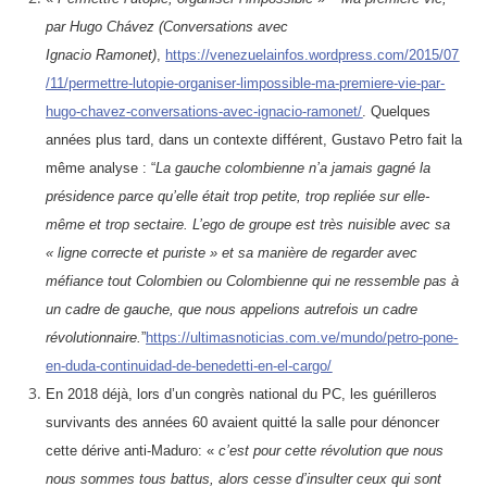
par Hugo Chávez (Conversations avec
Ignacio Ramonet)
,
https://venezuelainfos.wordpress.com/2015/07
/11/permettre-lutopie-organiser-limpossible-ma-premiere-vie-par-
hugo-chavez-conversations-avec-ignacio-ramonet/
. Quelques
années plus tard, dans un contexte différent, Gustavo Petro fait la
même analyse : “
La gauche colombienne n’a jamais gagné la
présidence parce qu’elle était trop petite, trop repliée sur elle-
même et trop sectaire. L’ego de groupe est très nuisible avec sa
« ligne correcte et puriste » et sa manière de regarder avec
méfiance tout Colombien ou Colombienne qui ne ressemble pas à
un cadre de gauche, que nous appelions autrefois un cadre
révolutionnaire.
”
https://ultimasnoticias.com.ve/mundo/petro-pone-
en-duda-continuidad-de-benedetti-en-el-cargo/
En 2018 déjà, lors d’un congrès national du PC, les guérilleros
survivants des années 60 avaient quitté la salle pour dénoncer
cette dérive anti-Maduro: «
c’est pour cette révolution que nous
nous sommes tous battus, alors cesse d’insulter ceux qui sont