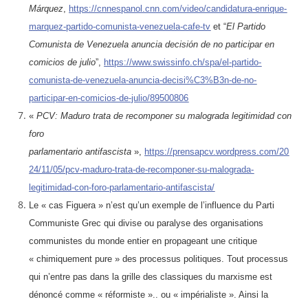
Márquez
,
https://cnnespanol.cnn.com/video/candidatura-enrique-
marquez-partido-comunista-venezuela-cafe-tv
et “
El Partido
Comunista de Venezuela anuncia decisión de no participar en
comicios de julio
”,
https://www.swissinfo.ch/spa/el-partido-
comunista-de-venezuela-anuncia-decisi%C3%B3n-de-no-
participar-en-comicios-de-julio/89500806
«
PCV: Maduro trata de recomponer su malograda legitimidad con
foro
parlamentario antifascista
»,
https://prensapcv.wordpress.com/20
24/11/05/pcv-maduro-trata-de-recomponer-su-malograda-
legitimidad-con-foro-parlamentario-antifascista/
Le « cas Figuera » n’est qu’un exemple de l’influence du Parti
Communiste Grec qui divise ou paralyse des organisations
communistes du monde entier en propageant une critique
« chimiquement pure » des processus politiques. Tout processus
qui n’entre pas dans la grille des classiques du marxisme est
dénoncé comme « réformiste ».. ou « impérialiste ». Ainsi la