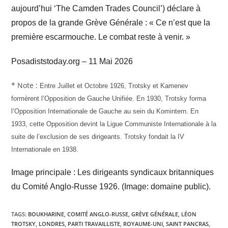
aujourd’hui ‘The Camden Trades Council’) déclare à
propos de la grande Grève Générale : « Ce n’est que la
première escarmouche. Le combat reste à venir. »
Posadiststoday.org –
11 Mai 2026
* Note :
Entre Juillet et Octobre 1926, Trotsky et Kamenev
formèrent l’Opposition de Gauche Unifiée. En 1930, Trotsky forma
l’Opposition Internationale de Gauche au sein du Komintern. En
1933, cette Opposition devint la Ligue Communiste Internationale à la
suite de l’exclusion de ses dirigeants. Trotsky fondait la IV
Internationale en 1938.
Image principale : Les dirigeants syndicaux britanniques
du Comité Anglo-Russe 1926. (Image: domaine public).
TAGS
:
BOUKHARINE
,
COMITÉ ANGLO-RUSSE
,
GRÈVE GÉNÉRALE
,
LÉON
TROTSKY
,
LONDRES
,
PARTI TRAVAILLISTE
,
ROYAUME-UNI
,
SAINT PANCRAS
,