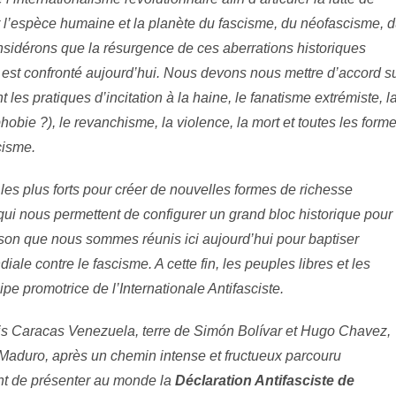
r l’espèce humaine et la planète du fascisme, du néofascisme, 
nsidérons que la résurgence de ces aberrations historiques
 est confronté aujourd’hui. Nous devons nous mettre d’accord s
 les pratiques d’incitation à la haine, le fanatisme extrémiste, l
bie ?), le revanchisme, la violence, la mort et toutes les form
cisme.
es plus forts pour créer de nouvelles formes de richesse
i nous permettent de configurer un grand bloc historique pour
aison que nous sommes réunis ici aujourd’hui pour baptiser
le contre le fascisme. A cette fin, les peuples libres et les
 promotrice de l’Internationale Antifasciste.
is Caracas Venezuela, terre de Simón Bolívar et Hugo Chavez,
 Maduro, après un chemin intense et fructueux parcouru
nt de présenter au monde la
Déclaration Antifasciste de