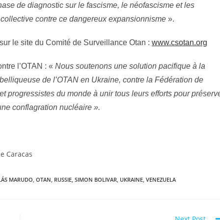
ase de diagnostic sur le fascisme, le néofascisme et les
 et collective contre ce dangereux expansionnisme
».
 sur le site du Comité de Surveillance Otan :
www.csotan.org
ontre l’OTAN : «
Nous soutenons une solution pacifique à la
belliqueuse de l’OTAN en Ukraine, contre la Fédération de
t progressistes du monde à unir tous leurs efforts pour préserv
 une conflagration nucléaire ».
de Caracas
LÁS MARUDO
,
OTAN
,
RUSSIE
,
SIMON BOLIVAR
,
UKRAINE
,
VENEZUELA
Next Post