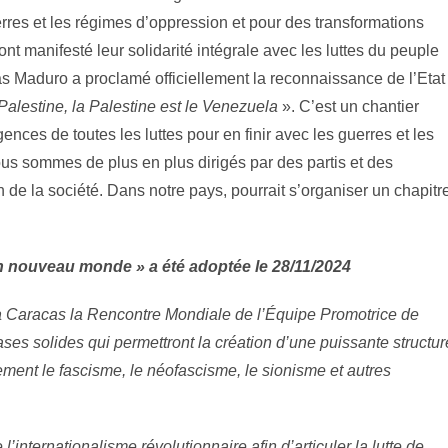
rres et les régimes d’oppression et pour des transformations
ont manifesté leur solidarité intégrale avec les luttes du peuple
las Maduro a proclamé officiellement la reconnaissance de l’Etat
Palestine, la Palestine est le Venezuela
». C’est un chantier
ences de toutes les luttes pour en finir avec les guerres et les
nous sommes de plus en plus dirigés par des partis et des
de la société. Dans notre pays, pourrait s’organiser un chapitr
n nouveau monde » a été adoptée le 28/11/2024
à Caracas la Rencontre Mondiale de l’Équipe Promotrice de
 bases solides qui permettront la création d’une puissante structur
ement le fascisme, le néofascisme, le sionisme et autres
 l’internationalisme révolutionnaire afin d’articuler la lutte de