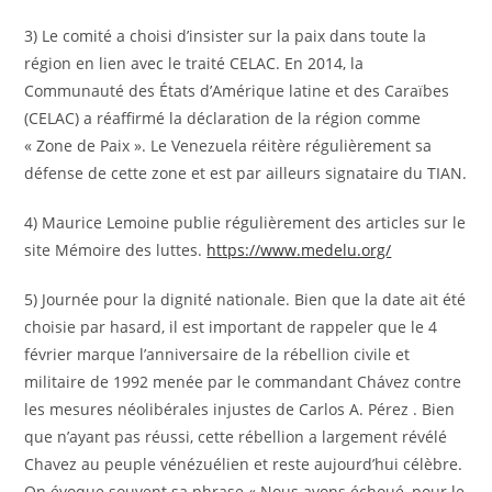
3) Le comité a choisi d’insister sur la paix dans toute la
région en lien avec le traité CELAC. En 2014, la
Communauté des États d’Amérique latine et des Caraïbes
(CELAC) a réaffirmé la déclaration de la région comme
« Zone de Paix ». Le Venezuela réitère régulièrement sa
défense de cette zone et est par ailleurs signataire du TIAN.
4) Maurice Lemoine publie régulièrement des articles sur le
site Mémoire des luttes.
https://www.medelu.org/
5) Journée pour la dignité nationale. Bien que la date ait été
choisie par hasard, il est important de rappeler que le 4
février marque l’anniversaire de la rébellion civile et
militaire de 1992 menée par le commandant Chávez contre
les mesures néolibérales injustes de Carlos A. Pérez . Bien
que n’ayant pas réussi, cette rébellion a largement révélé
Chavez au peuple vénézuélien et reste aujourd’hui célèbre.
On évoque souvent sa phrase « Nous avons échoué, pour le